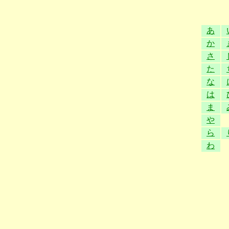
あ
か
さ
た
な
は
ま
や
ら
わ