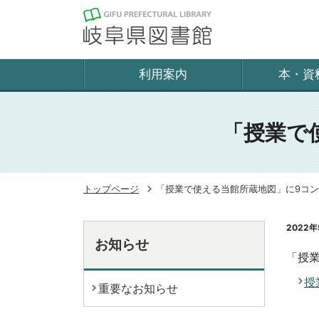
利用案内
本・資
「授業で
トップページ
「授業で使える当館所蔵地図」に9コ
2022年
お知らせ
「授
授
重要なお知らせ