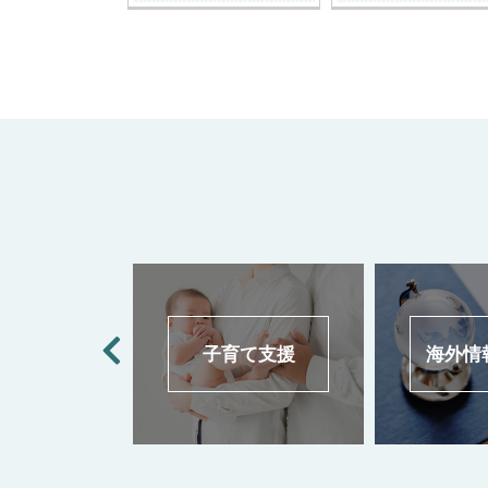
報
子育て支援
海外情報・語