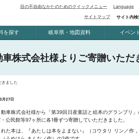
目の不自由なかたのためのクイックメニュー
Language
サイトマップ
サイト内検
料を探す
岐阜県・地図資料
イベン
動車株式会社様よりご寄贈いただ
だきました
3月27日
自動車株式会社様から「第39回日産童話と絵本のグランプリ」
・公民館等97ヶ所に各1冊ずつ寄贈していただきました。
された本は、『あたしは本をよまない』（コウタリ リン／作，
（うめはら まんな／作）の2作です。