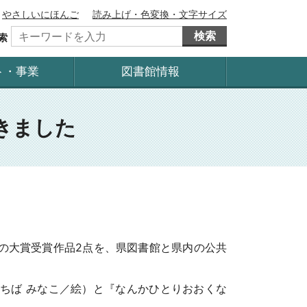
やさしいにほんご
読み上げ・色変換・文字サイズ
検索
索
ト・事業
図書館情報
きました
の大賞受賞作品2点を、県図書館と県内の公共
ちば みなこ／絵）と『なんかひとりおおくな