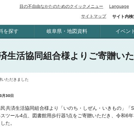
目の不自由なかたのためのクイックメニュー
Language
サイトマップ
サイト内検
料を探す
岐阜県・地図資料
イベン
済生活協同組合様よりご寄贈い
贈いただきました
3月30日
民共済生活協同組合様より「いのち・しぜん・いきもの」「SD
スツール4点、図書館用歩行器1点をご寄贈いただき、令和6年
ました。