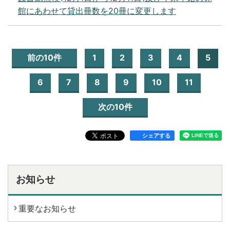
館にあわせて貸出冊数を20冊に変更します
前の10件
1
2
3
4
5
6
7
8
9
10
11
次の10件
シェアする
お知らせ
重要なお知らせ