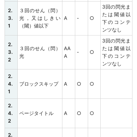
3回の閃光ま
2.
３回のせん（閃）
たは閾値以
3.
光，又はしきい
A
-
○
下のコンテ
1
（閾）値以下
ンツなし
3回の閃光ま
2.
３回のせん（閃）
AA
たは閾値以
3.
-
○
光
A
下のコンテ
2
ンツなし
2.
4.
ブロックスキップ
A
○
○
1
2.
4.
ページタイトル
A
○
○
2
2.