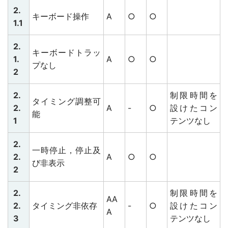
2.
キーボード操作
A
○
○
1.1
2.
キーボードトラッ
1.
A
○
○
プなし
2
2.
制限時間を
タイミング調整可
2.
A
-
○
設けたコン
能
1
テンツなし
2.
一時停止，停止及
2.
A
○
○
び非表示
2
2.
制限時間を
AA
2.
タイミング非依存
-
○
設けたコン
A
3
テンツなし