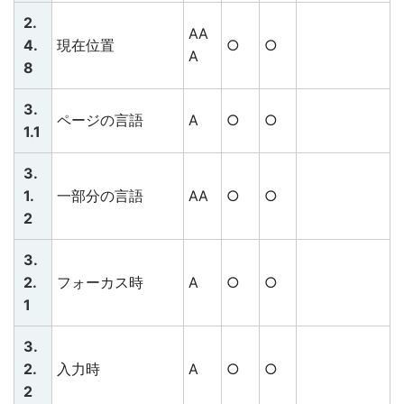
2.
AA
4.
現在位置
○
○
A
8
3.
ページの言語
A
○
○
1.1
3.
1.
一部分の言語
AA
○
○
2
3.
2.
フォーカス時
A
○
○
1
3.
2.
入力時
A
○
○
2