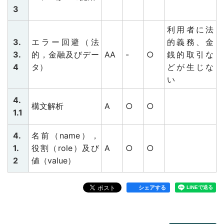
3
利用者に法
3.
エラー回避（法
的義務、金
3.
的，金融及びデー
AA
-
○
銭的取引な
4
タ）
どが生じな
い
4.
構文解析
A
○
○
1.1
4.
名前（name），
1.
役割（role）及び
A
○
○
2
値（value）
シェアする