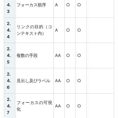
4.
フォーカス順序
A
○
○
3
2.
リンクの目的（コ
4.
A
○
○
ンテキスト内）
4
2.
4.
複数の手段
AA
○
○
5
2.
4.
見出し及びラベル
AA
○
○
6
2.
フォーカスの可視
4.
AA
○
○
化
7