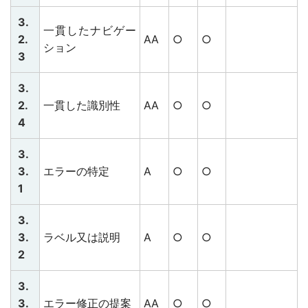
3.
一貫したナビゲー
2.
AA
○
○
ション
3
3.
2.
一貫した識別性
AA
○
○
4
3.
3.
エラーの特定
A
○
○
1
3.
3.
ラベル又は説明
A
○
○
2
3.
3.
エラー修正の提案
AA
○
○