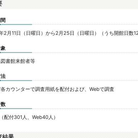
要
期間
年2月11日（日曜日）から2月25日（日曜日）（うち開館日数1
対象
県図書館来館者等
方法
館各カウンターで調査用紙を配付および、Webで調査
者数
人（配付301人、Web40人）
査結果