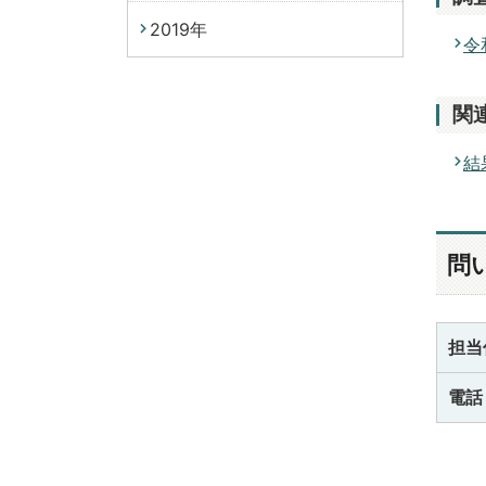
2019年
令
関
結
問
担当
電話