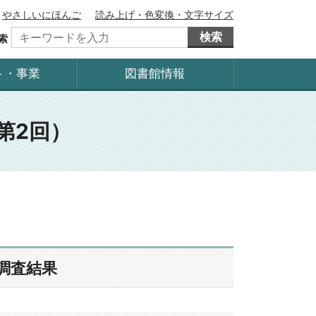
やさしいにほんご
読み上げ・色変換・文字サイズ
検索
索
ト・事業
図書館情報
第2回）
調査結果