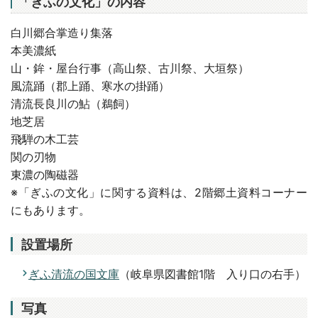
「ぎふの文化」の内容
白川郷合掌造り集落
本美濃紙
山・鉾・屋台行事（高山祭、古川祭、大垣祭）
風流踊（郡上踊、寒水の掛踊）
清流長良川の鮎（鵜飼）
地芝居
飛騨の木工芸
関の刃物
東濃の陶磁器
※「ぎふの文化」に関する資料は、2階郷土資料コーナー
にもあります。
設置場所
ぎふ清流の国文庫
（岐阜県図書館1階 入り口の右手）
写真