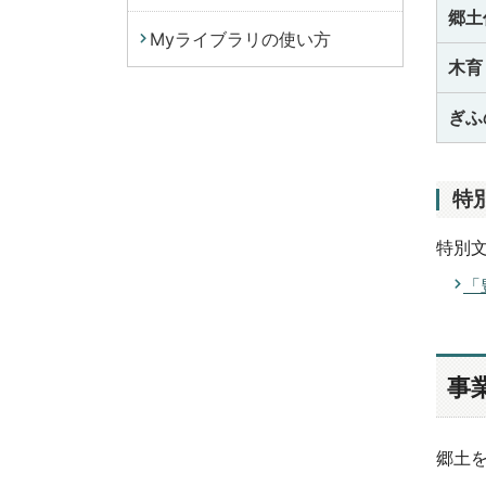
郷土
Myライブラリの使い方
木育
ぎふ
特
特別
「
事
郷土