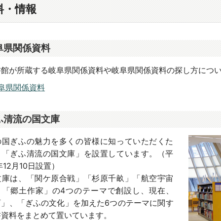
料・情報
阜県関係資料
書館が所蔵する岐阜県関係資料や岐阜県関係資料の探し方につ
阜県関係資料
ふ清流の国文庫
の国ぎふの魅力を多くの皆様に知っていただくた
、「ぎふ清流の国文庫」を設置しています。（平
年12月10日設置）
文庫は、「関ケ原合戦」「杉原千畝」「航空宇宙
」「郷土作家」の4つのテーマで創設し、現在、
育」、「ぎふの文化」を加えた6つのテーマに関す
書資料をまとめて置いています。