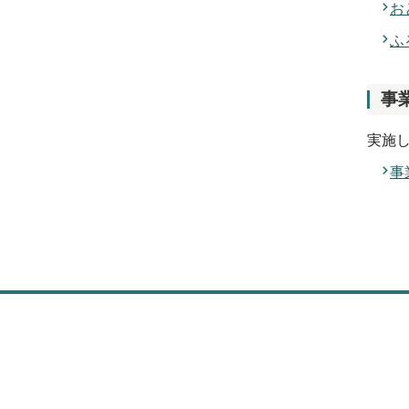
お
ふ
事
実施
事