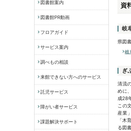
図書館案内
資
図書館PR動画
岐
フロアガイド
県図
サービス案内
岐
調べもの相談
ぎ
来館できない方へのサービス
清流
めに
託児サービス
成28
この
障がい者サービス
産業
「木
課題解決サポート
る図