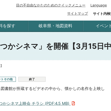
目の不自由なかたのためのクイックメニュー
Language
サイトマップ
サイト内検
料を探す
岐阜県・地図資料
イベン
つかシネマ」を開催【3月15日
止】
ントその他
終了
県図書館が所蔵するビデオの中から、懐かしの名作を上映し
。
つかシネマ上映会 チラシ (
PDF
:
4.5 MB
)