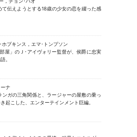
イー，チョン･ハオ
て伝えようとする18歳の少女の恋を綴った感
ー･ホプキンス，エマ･トンプソン
部屋」のＪ･アイヴォリー監督が、侯爵に忠実
物語。
ミーナ
ランガの三角関係と、ラージャーの屋敷の乗っ
巻き起こした、エンターテインメント巨編。