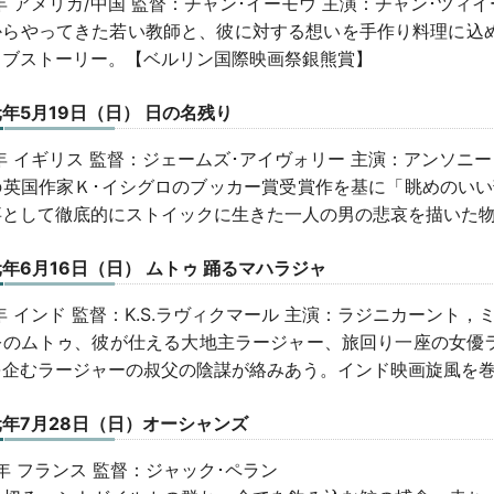
9年 アメリカ/中国 監督：チャン･イーモウ 主演：チャン･ツィ
からやってきた若い教師と、彼に対する想いを手作り料理に込め
ラブストーリー。【ベルリン国際映画祭銀熊賞】
年5月19日（日） 日の名残り
3年 イギリス 監督：ジェームズ･アイヴォリー 主演：アンソニ
の英国作家Ｋ･イシグロのブッカー賞受賞作を基に「眺めのいい
事として徹底的にストイックに生きた一人の男の悲哀を描いた
年6月16日（日） ムトゥ 踊るマハラジャ
5年 インド 監督：K.S.ラヴィクマール 主演：ラジニカーント，
公のムトゥ、彼が仕える大地主ラージャー、旅回り一座の女優
を企むラージャーの叔父の陰謀が絡みあう。インド映画旋風を
年7月28日（日）オーシャンズ
9年 フランス 監督：ジャック･ペラン