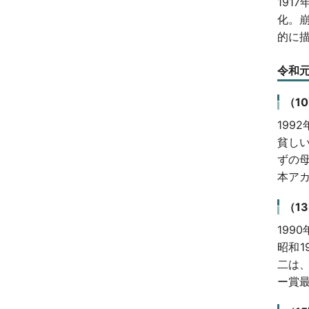
19
化。
的に
令和元
（1
199
貧し
ずの
本ア
（1
199
昭和
二は
ー賞