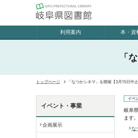
利用案内
本・資
「な
トップページ
「なつかシネマ」を開催【3月15日中
イベ
イベント・事業
岐阜
ます
企画展示
な