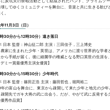
17年に炭坑夫の余暇活動として結成されたバンド、グライムソ
崩壊してゆくコミュニティーを舞台に、音楽と共に生きる歓び
描く。
年11月3日（日）
0時30分から12時30分）遠き落日
2年 日本 監督：神山征二郎 主演：三田佳子，三上博史
い農家に生まれた少年・英世は、アメリカに渡り世界的な学者
母から手紙が届く。後に細菌学の権威となる野口英世の生涯を
カデミー賞最優秀主演女優賞】
3時30分から15時30分）少年時代
0年 日本 監督：篠田正浩 主演：藤田哲也，堀岡裕二
19年の富山を舞台に、東京から疎開して来た少年と地元の少年
、疎開先でガキ大将の武に出会う。だが、やがて武に反発する
最優秀作品賞】