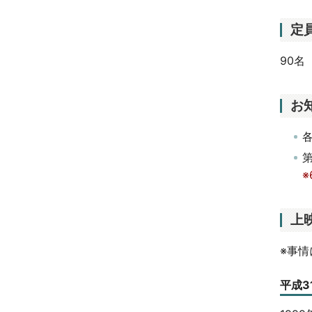
定
90名
お
上
※事
平成3