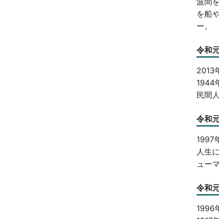
波間
を船
ー。
令和元
201
19
民間
令和元
199
人生
ュー
令和元
199