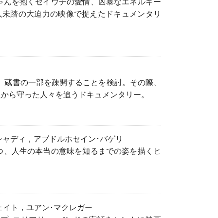
ゃんを抱くセイウチの愛情、凶暴なエネルギー
人未踏の大迫力の映像で捉えたドキュメンタリ
中、蔵書の一部を疎開することを検討。その際、
火から守った人々を追うドキュメンタリー。
ルシャディ，アブドルホセイン･バゲリ
つ、人生の本当の意味を知るまでの姿を描くヒ
ウェイト，ユアン･マクレガー