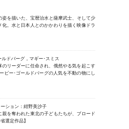
の姿を描いた、宝暦治水と薩摩武士、そして少
メ化。水と日本人とのかかわりを描く映像ドラ
ゴールドバーグ，マギー･スミス
隊のリーダーに任命され、俄然やる気を起こす
ーピー･ゴールドバーグの人気を不動の物にし
ナレーション：紺野美沙子
に親を奪われた東北の子どもたちが、ブロード
学省選定作品】