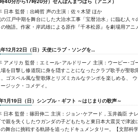
5時40分から17時20分）せんぼんまつばら（アニメ）
2年 日本 監督：出崎哲 声の主演：佐々木望 ほか
世紀の江戸中期を舞台にした大治水工事「宝暦治水」に臨む人々
ちの物語。作家・岸武雄による原作『千本松原』を劇場用アニ
年12月22日（日）天使にラブ・ソングを…
2年 アメリカ 監督：エミール･アルドリーノ 主演：ウーピー･
現場を目撃し修道院に身を隠すことになったクラブ歌手が聖歌
に。ゴスペル風な聖歌隊とリズミカルなテンポを楽しめる、 ウ
ュージック・コメディ。
年1月19日（日）シンプル・ギフト ～はじまりの歌声～
7年 日本 監督：篠田伸二 主演：ジョン･ケアード，玉井義臣 
ズで親を失くしたウガンダの子どもたちと東日本大震災で津波
イの舞台に挑戦する軌跡を追ったドキュメンタリー。【文部科