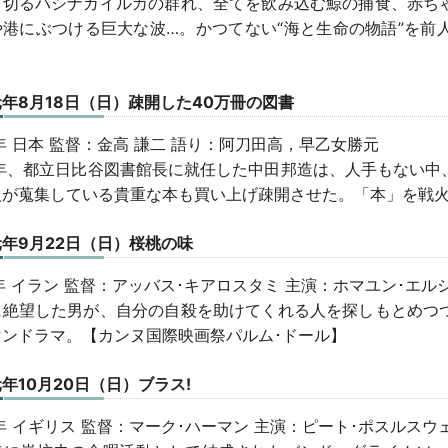
を切るハシナガイルカの群れ、全てを飲み込む鯨の捕食、赤ち
や港にぶつける巨大な波…。かつてない“海と生命の物語”を前
年8月18日（日）疎開した40万冊の図書
3年 日本 監督：金高 謙二 語り：阿刀田高，早乙女勝元
44年、都立日比谷図書館長に就任した中田邦造は、人手もない
人が蒐集している貴重な本も買い上げ疎開させた。「本」を戦
年9月22日（日）桜桃の味
7年 イラン 監督：アッバス･キアロスタミ 主演：ホマユン･エ
に絶望した男が、自分の自殺を助けてくれる人を探しもとめつ
マンドラマ。【カンヌ国際映画祭パルム･ドール】
年10月20日（日）ブラス!
6年 イギリス 監督：マーク･ハーマン 主演：ピート･ポスルス