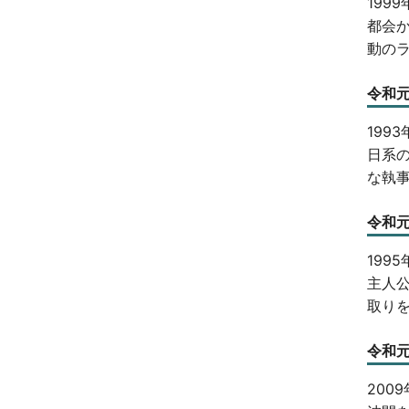
199
都会
動の
令和元
199
日系
な執
令和元
199
主人
取り
令和元
200