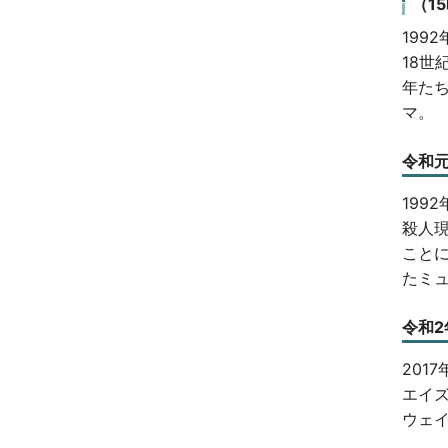
（1
199
18
年た
マ。
令和元
199
殺人
こと
たミ
令和2
201
エイ
ウェ