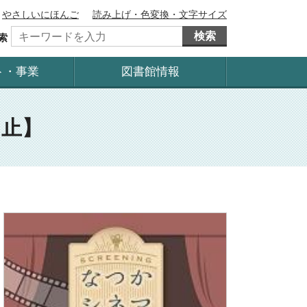
やさしいにほんご
読み上げ・色変換・文字サイズ
検索
索
ト・事業
図書館情報
中止】