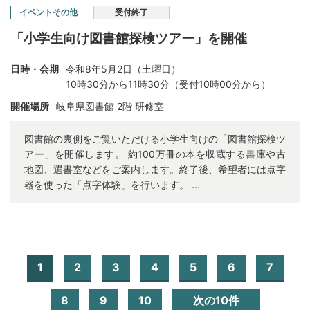
イベントその他
受付終了
「小学生向け図書館探検ツアー」を開催
日時・会期
令和8年5月2日（土曜日）
10時30分から11時30分（受付10時00分から）
開催場所
岐阜県図書館 2階 研修室
図書館の裏側をご覧いただける小学生向けの「図書館探検ツ
アー」を開催します。 約100万冊の本を収蔵する書庫や古
地図、選書室などをご案内します。終了後、希望者には点字
器を使った「点字体験」を行います。 ...
1
2
3
4
5
6
7
8
9
10
次の10件