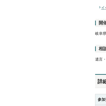
イ
開
岐阜県
相
遺言
詳
参加