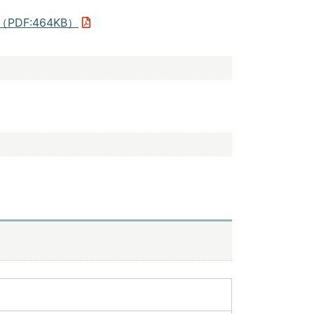
F:464KB）