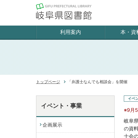
利用案内
本・資
トップページ
「弁護士なんでも相談会」を開催
イベ
イベント・事業
※9月
岐阜
企画展示
の資
士会