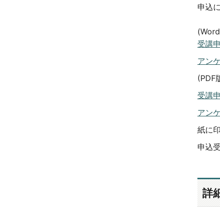
申込
(Wor
受講申
アンケ
(PDF
受講申
アンケ
紙に
申込受
詳