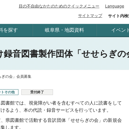
目の不自由なかたのためのクイックメニュー
Language
サイトマップ
サイト内検
料を探す
岐阜県・地図資料
イベン
け録音図書製作団体「せせらぎの
らぎの会」会員募集
ントその他
受付終了
県図書館では、視覚障がい者を含むすべての人に読書をして
だけるよう、本の代読・録音サービスを行っています。
度、県図書館で活動する音訳団体「せせらぎの会」の新規会
募集します。