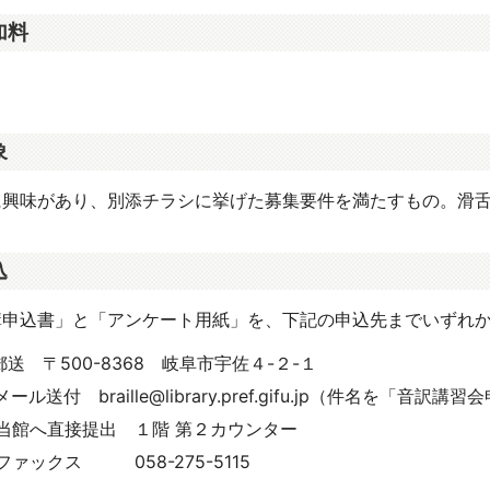
加料
象
に興味があり、別添チラシに挙げた募集要件を満たすもの。滑
込
講申込書」と「アンケート用紙」を、下記の申込先までいずれ
郵送 〒
500-8368
岐阜市宇佐４
-
２
-
１
メール送付 braille@library.pref.gifu.jp（件名を「
当館へ直接提出 １階 第２カウンター
ファックス
058-275-5115