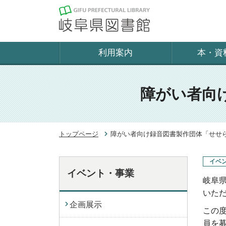
利用案内
本・資
障がい者向
トップページ
障がい者向け録音図書製作団体「せせ
イベ
イベント・事業
岐阜
いた
企画展示
この
員を