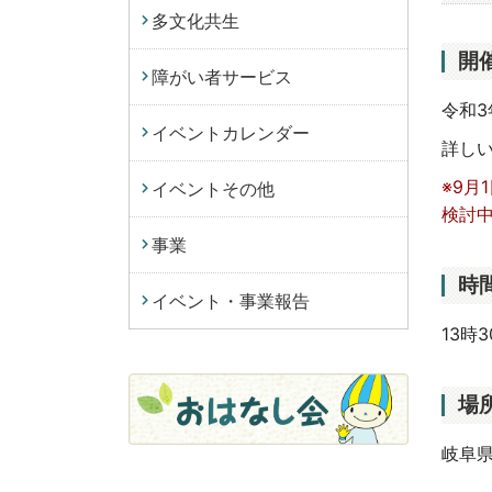
多文化共生
開
障がい者サービス
令和3
イベントカレンダー
詳し
※9
イベントその他
検討
事業
時
イベント・事業報告
13時
場
岐阜県