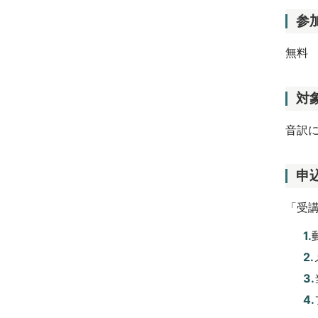
参
無料
対
音訳
申
「受