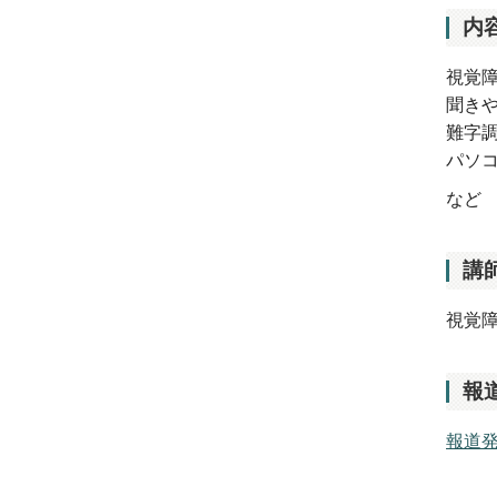
内
視覚
聞き
難字
パソ
など
講
視覚
報
報道