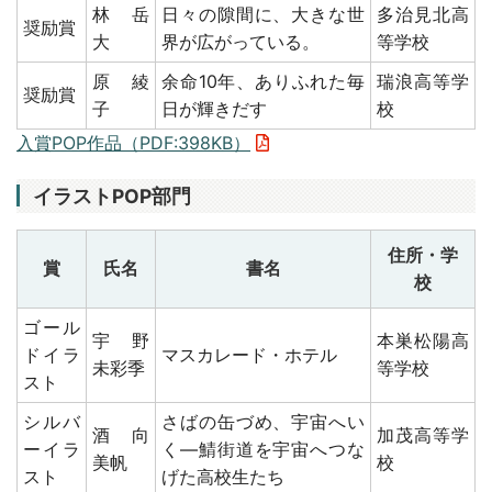
林 岳
日々の隙間に、大きな世
多治見北高
奨励賞
大
界が広がっている。
等学校
原 綾
余命10年、ありふれた毎
瑞浪高等学
奨励賞
子
日が輝きだす
校
入賞POP作品（PDF:398KB）
イラストPOP部門
住所・学
賞
氏名
書名
校
ゴール
宇野
本巣松陽高
ドイラ
マスカレード・ホテル
未彩季
等学校
スト
シルバ
さばの缶づめ、宇宙へい
酒向
加茂高等学
ーイラ
く―鯖街道を宇宙へつな
美帆
校
スト
げた高校生たち