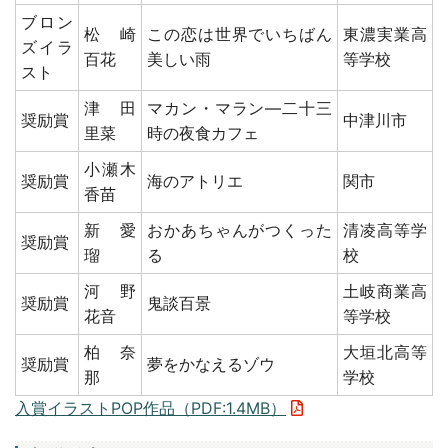
ブロン
松崎
この恋は世界でいちばん
東濃実業高
ズイラ
百花
美しい雨
等学校
スト
津田
マカン・マラン―二十三
奨励賞
中津川市
里菜
時の夜食カフェ
小瀬木
奨励賞
海のアトリエ
関市
香苗
新 愛
おかあちゃんがつくった
清凌高等学
奨励賞
瑠
る
校
河野
土岐商業高
奨励賞
鬼談百景
花音
等学校
柏 奈
大垣北高等
奨励賞
夢をかなえるゾウ
那
学校
入賞イラストPOP作品（PDF:1.4MB）