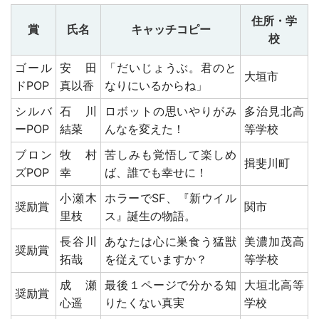
住所・学
賞
氏名
キャッチコピー
校
ゴール
安田
「だいじょうぶ。君のと
大垣市
ドPOP
真以香
なりにいるからね」
シルバ
石川
ロボットの思いやりがみ
多治見北高
ーPOP
結菜
んなを変えた！
等学校
ブロン
牧村
苦しみも覚悟して楽しめ
揖斐川町
ズPOP
幸
ば、誰でも幸せに！
小瀬木
ホラーでSF、『新ウイル
奨励賞
関市
里枝
ス』誕生の物語。
長谷川
あなたは心に巣食う猛獣
美濃加茂高
奨励賞
拓哉
を従えていますか？
等学校
成瀬
最後１ページで分かる知
大垣北高等
奨励賞
心遥
りたくない真実
学校