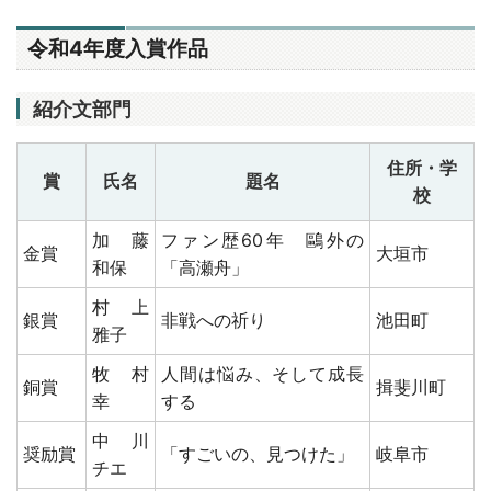
令和4年度入賞作品
紹介文部門
住所・学
賞
氏名
題名
校
加藤
ファン歴60年 鷗外の
金賞
大垣市
和保
「高瀬舟」
村上
銀賞
非戦への祈り
池田町
雅子
牧村
人間は悩み、そして成長
銅賞
揖斐川町
幸
する
中川
奨励賞
「すごいの、見つけた」
岐阜市
チエ