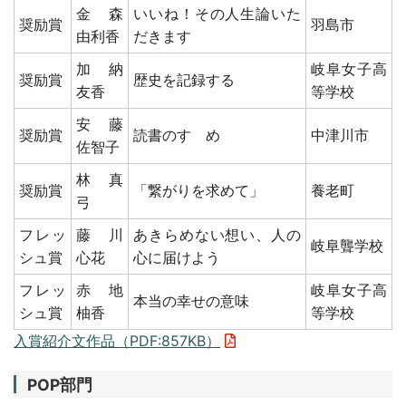
金森
いいね！その人生論いた
奨励賞
羽島市
由利香
だきます
加納
岐阜女子高
奨励賞
歴史を記録する
友香
等学校
安藤
奨励賞
読書のすゝめ
中津川市
佐智子
林 真
奨励賞
「繋がりを求めて」
養老町
弓
フレッ
藤川
あきらめない想い、人の
岐阜聾学校
シュ賞
心花
心に届けよう
フレッ
赤地
岐阜女子高
本当の幸せの意味
シュ賞
柚香
等学校
入賞紹介文作品（PDF:857KB）
POP部門