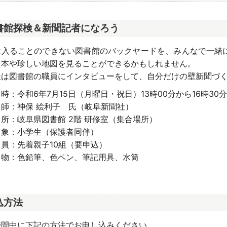
書館探検＆新聞記者になろう
は入ることのできない図書館のバックヤードを、
みんなで一緒
た本や珍しい地図を見ることができるかもしれません。
後は図書館の職員にインタビューをして、自分だけの壁新聞づ
：令和6年7月15日（月曜日・祝日）13時00分から16時30
師：神保 絵利子 氏（岐阜新聞社）
所：岐阜県図書館 2階 研修室（集合場所）
象：小学生（保護者同伴）
員：先着親子10組（要申込）
物：色鉛筆、色ペン、筆記用具、水筒
込方法
時間中に下記の方法でお申し込みください。