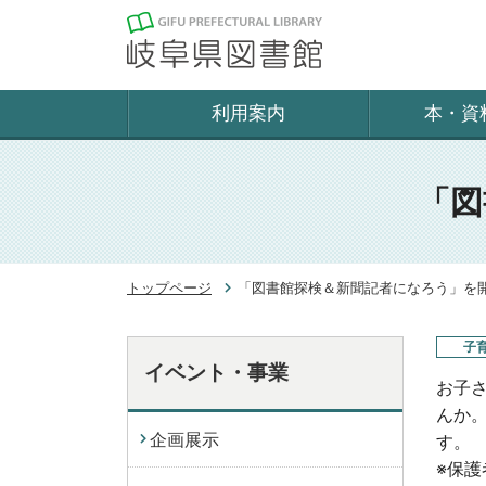
利用案内
本・資
「図
トップページ
「図書館探検＆新聞記者になろう」を
子
イベント・事業
お子
んか
企画展示
す。
※保