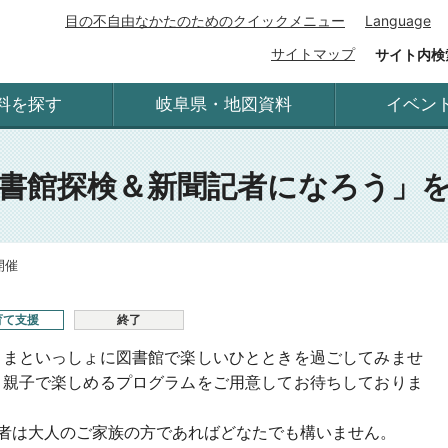
目の不自由なかたのためのクイックメニュー
Language
サイトマップ
サイト内検
料を探す
岐阜県・地図資料
イベン
書館探検＆新聞記者になろう」
開催
育て支援
終了
さまといっしょに図書館で楽しいひとときを過ごしてみませ
。親子で楽しめるプログラムをご用意してお待ちしておりま
護者は大人のご家族の方であればどなたでも構いません。