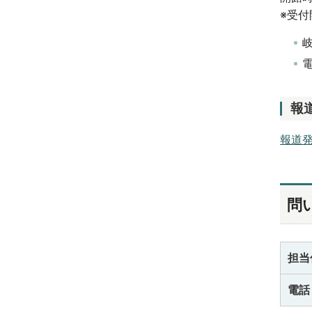
※受付
電
報
報道
問
担当
電話