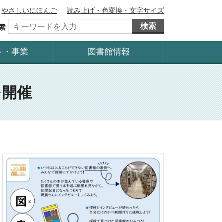
やさしいにほんご
読み上げ・色変換・文字サイズ
検索
索
ト・事業
図書館情報
を開催