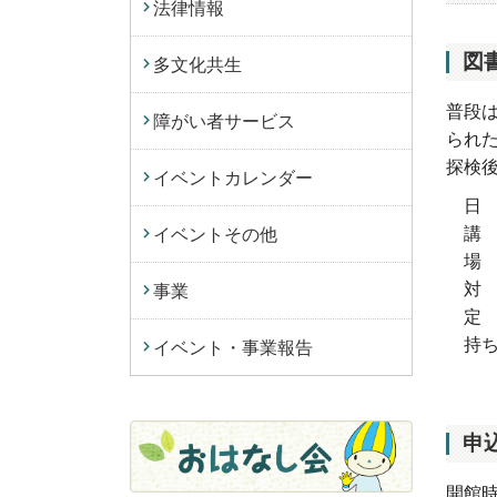
法律情報
図
多文化共生
普段
障がい者サービス
られ
探検
イベントカレンダー
日 時
講 
イベントその他
場 
対 
事業
定 
持ち
イベント・事業報告
申
開館