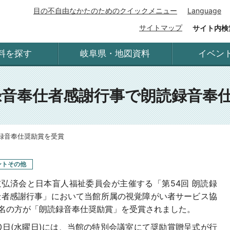
目の不自由なかたのためのクイックメニュー
Language
サイトマップ
サイト内検
料を探す
岐阜県・地図資料
イベン
録音奉仕者感謝行事で朗読録音奉
録音奉仕奨励賞を受賞
ントその他
弘済会と日本盲人福祉委員会が主催する「第54回
朗読録
仕者感謝行事」において
当館所属の視覚障がい者サービス協
4名の方が「朗読録音奉仕奨励賞」を受賞されました。
20日(水曜日)には、当館の特別会議室にて奨励賞贈呈式が行