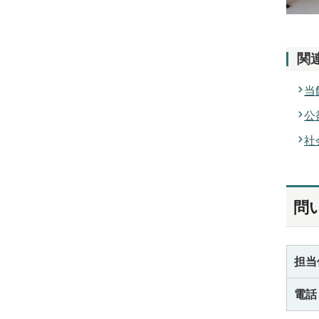
関
当
公
社
問
担当
電話