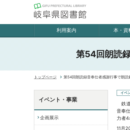
利用案内
本・資
第54回朗読
トップページ
第54回朗読録音奉仕者感謝行事で朗読
イベ
イベント・事業
鉄道
音奉
企画展示
力者
11月