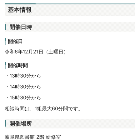
基本情報
開催日時
開催日
令和6年12月21日（土曜日）
開催時間
・
13
時
30
分から
・
14
時
30
分から
・
15
時
30
分から
相談時間は、1組最大60分間です。
開催場所
岐阜県図書館
2
階 研修室