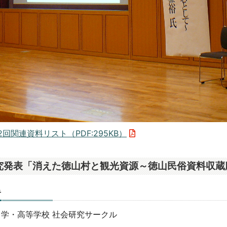
2回関連資料リスト（PDF:295KB）
究発表「消えた徳山村と観光資源～徳山民俗資料収蔵
者
中学・高等学校 社会研究サークル