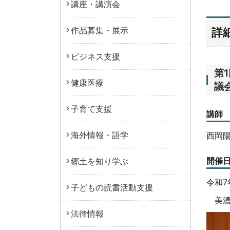
講座・講演会
作品募集・展示
詳
ビジネス支援
第
健康医療
議
子育て支援
講師
海外情報・語学
西岡
開催
郷土を知り学ぶ
令和7
子どもの読書活動支援
美濃
法律情報