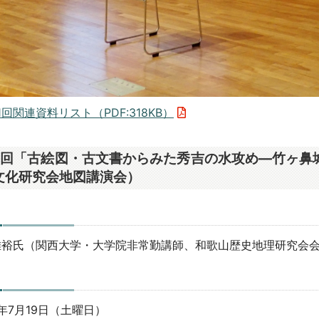
1回関連資料リスト（PDF:318KB）
2回「古絵図・古文書からみた秀吉の水攻め―竹ヶ鼻
文化研究会地図講演会）
雅裕氏（関西大学・大学院非常勤講師、和歌山歴史地理研究会
日
年7月19日（土曜日）