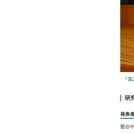
第
研
発表
鶯谷