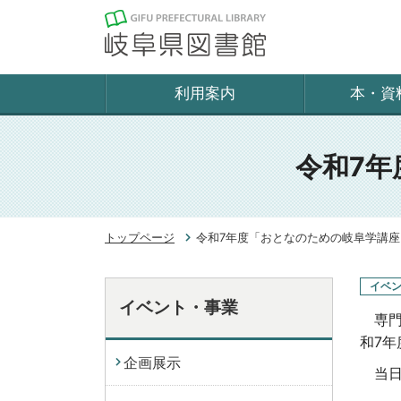
利用案内
本・資
令和7
トップページ
令和7年度「おとなのための岐阜学講
イベ
イベント・事業
専門
和7年
企画展示
当日