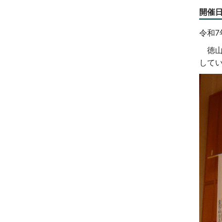
開催
令和7
徳山
して