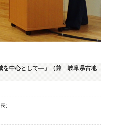
城を中心として―」（兼 岐阜県古地
会長）