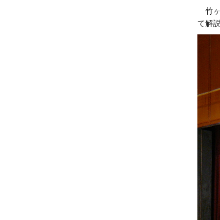
竹ヶ
て解