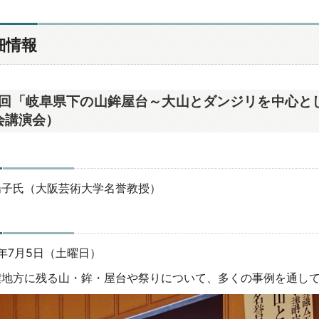
細情報
1回「岐阜県下の山鉾屋台～大山とダンジリを中心と
会講演会）
陽子氏（大阪芸術大学名誉教授）
日
年7月5日（土曜日）
地方に残る山・鉾・屋台や祭りについて、多くの事例を通して