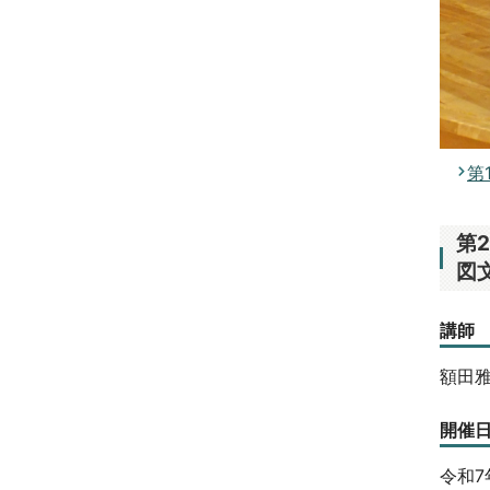
第
第
図
講師
額田
開催
令和7