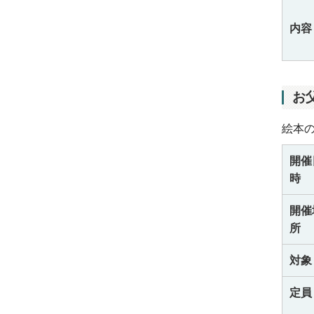
内容
お
絵本
開催
時
開催
所
対象
定員