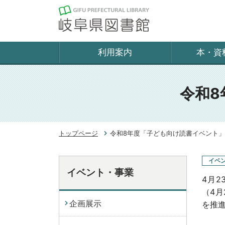
利用案内
本・資
令和8
トップページ
令和8年度「子ども向け読書イベント
イベ
イベント・事業
4月
（4月
企画展示
を推