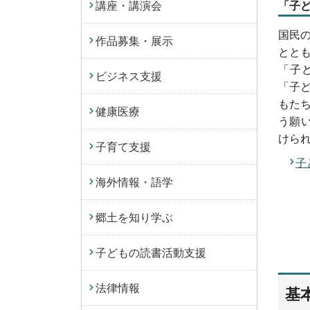
講座・講演会
「子
国民
作品募集・展示
とと
「子
ビジネス支援
「子
もた
健康医療
う願い
けら
子育て支援
子
海外情報・語学
郷土を知り学ぶ
子どもの読書活動支援
法律情報
基