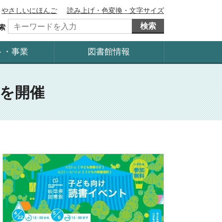
やさしいにほんご
読み上げ・色変換・文字サイズ
検索
索
ト・事業
図書館情報
」を開催