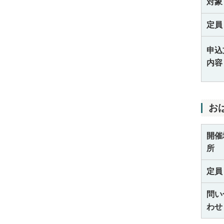
対象
定員
申込
内容
お
開催
所
定員
問い
わせ