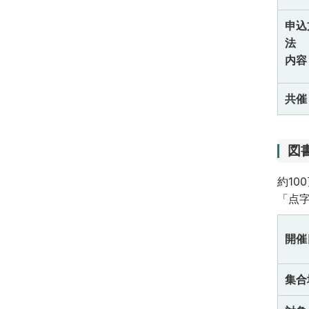
申込
法
内容
共催
図
約1
「点
開催
集合