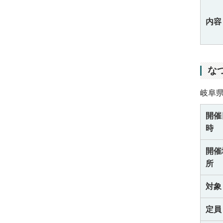
内容
な
岐阜
開催
時
開催
所
対象
定員