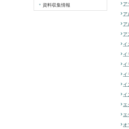
ア
資料収集情報
ア
ア
ア
イ
イ
イ
イ
イ
イ
エ
エ
オ