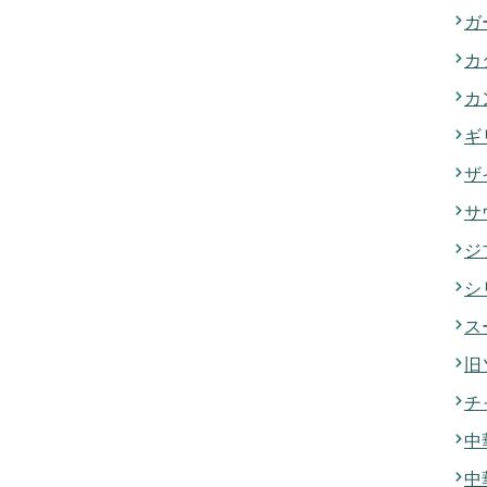
ガ
カ
カ
ギ
ザ
サ
ジ
シ
ス
旧
チ
中
中