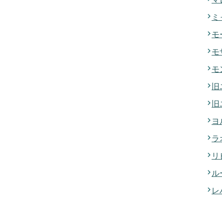
ミ
モ
モ
モ
旧
旧
ヨ
ラ
リ
ル
レ