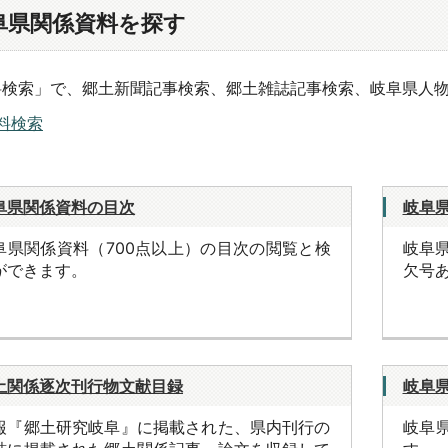
阜県関係資料を探す
料検索」で、郷土新聞記事検索、郷土雑誌記事検索、岐阜県人
料検索
阜県関係資料の目次
岐阜
阜県関係資料（700点以上）の目次の閲覧と検
岐阜
ができます。
欠号
土関係逐次刊行物文献目録
岐阜
報『郷土研究岐阜』に掲載された、県内刊行の
岐阜