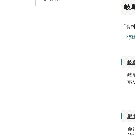
岐
「資
資
岐
岐
索
郷
会