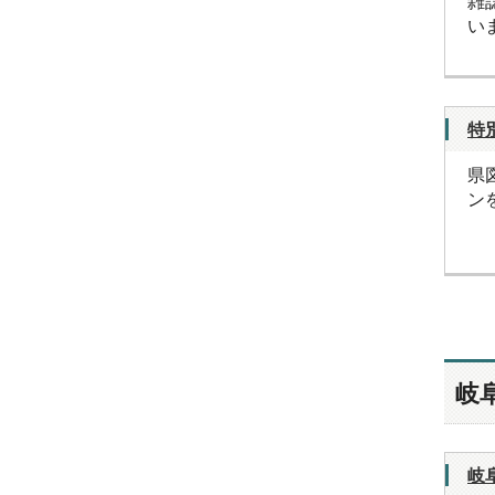
雑
い
特
県
ン
岐
岐