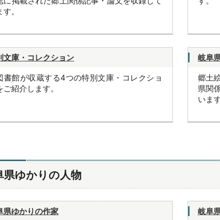
誌に掲載された郷土関係記事・論文を収録して
す。
ます。
別文庫・コレクション
岐阜
図書館が収蔵する4つの特別文庫・コレクショ
郷土
をご紹介します。
県関
いま
阜県ゆかりの人物
阜県ゆかりの作家
岐阜