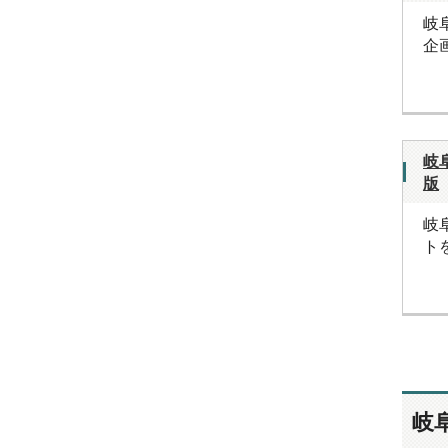
岐
企
岐
版
岐
ト
岐