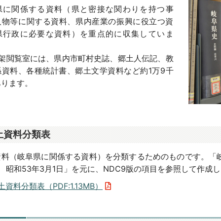
県に関係する資料（県と密接な関わりを持つ事
人物等に関する資料、県内産業の振興に役立つ資
県行政に必要な資料）を重点的に収集していま
開架閲覧室には、県内市町村史誌、郷土人伝記、教
係資料、各種統計書、郷土文学資料など約1万9千
あります。
土資料分類表
資料（岐阜県に関係する資料）を分類するためのものです。「
 昭和53年3月1日」を元に、NDC9版の項目を参照して作成
土資料分類表（PDF:1.13MB）