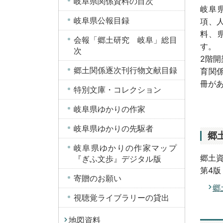
岐阜県関係資料の目次
岐阜
岐阜県公報目録
項、
料、
会報「郷土研究 岐阜」総目
す。
次
2階
郷土関係逐次刊行物文献目録
育関
冊が
特別文庫・コレクション
岐阜県ゆかりの作家
岐阜県ゆかりの先駆者
郷
岐阜県ゆかりの作家マップ
郷土
『ぎふ文歩』デジタル版
第4版
寄贈のお願い
郷
視聴覚ライブラリーの貸出
地図資料