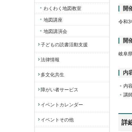
開
わくわく地図教室
地図講座
令和3
地図講演会
開
子どもの読書活動支援
岐阜県
法律情報
内
多文化共生
内
障がい者サービス
講
イベントカレンダー
イベントその他
詳