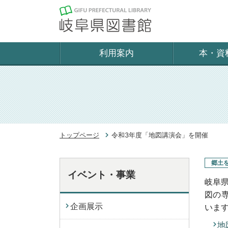
利用案内
本・資
トップページ
令和3年度「地図講演会」を開催
郷土
イベント・事業
岐阜
図の
企画展示
いま
地