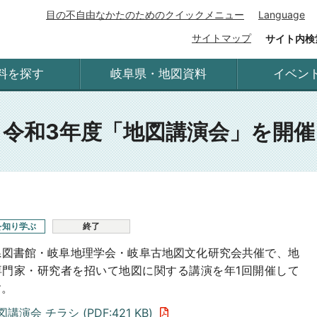
目の不自由なかたのためのクイックメニュー
Language
サイトマップ
サイト内検
料を探す
岐阜県・地図資料
イベン
令和3年度「地図講演会」を開催
を知り学ぶ
終了
県図書館・岐阜地理学会・岐阜古地図文化研究会共催で、地
専門家・研究者を招いて地図に関する講演を年1回開催して
す。
図講演会 チラシ (
PDF
:
421 KB
)