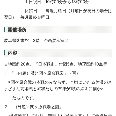
土日祝日 10時00分から18時00分
休館日 毎週月曜日（月曜日が祝日の場合は
翌日）、毎月最終金曜日
開催場所
岐阜県図書館 2階 企画展示室２
内容
古地図約20点、『日本戦史』付図5点、地形図約10点等
1 「（内題）濃州関ヶ原合戦図」（写）
※関ケ原合戦の本戦のみならず、本戦にいたる美濃のさ
まざまな前哨戦と武将たちの布陣が1枚の絵図に描かれ
たものです。
２ 「（外題）関ヶ原戦場之図」
※6点所蔵しており、期間中に展示入替をして全点展示