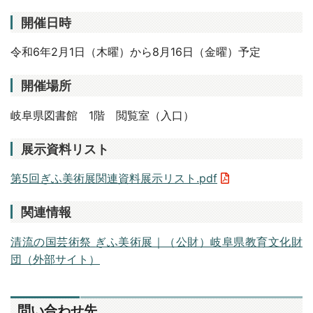
開催日時
令和
6
年
2
月
1
日（木曜）から
8
月
16
日（金曜）予定
開催場所
岐阜県図書館
1
階 閲覧室（入口）
展示資料リスト
第5回ぎふ美術展関連資料展示リスト.pdf
関連情報
清流の国芸術祭
ぎふ美術展｜（公財）岐阜県教育文化財
団（外部サイト）
問い合わせ先