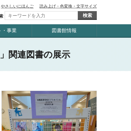
やさしいにほんご
読み上げ・色変換・文字サイズ
検索
索
ト・事業
図書館情報
会」関連図書の展示