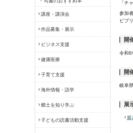
司書のおすすめ本
「チ
参加
講座・講演会
ビブ
作品募集・展示
開
ビジネス支援
令和6
健康医療
開
子育て支援
岐阜県
海外情報・語学
展
郷土を知り学ぶ
展
子どもの読書活動支援