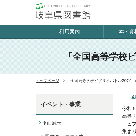
利用案内
本・資
「全国高等学校ビ
トップページ
「全国高等学校ビブリオバトル2024
企
イベント・事業
令和
高等学
企画展示
ビブ
集ま