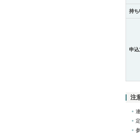
持ち
申込
注