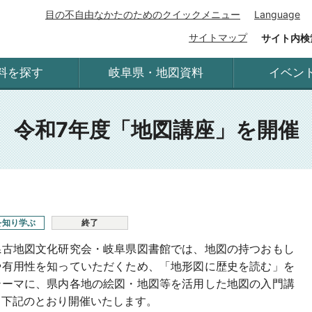
目の不自由なかたのためのクイックメニュー
Language
サイトマップ
サイト内検
料を探す
岐阜県・地図資料
イベン
令和7年度「地図講座」を開催
を知り学ぶ
終了
県古地図文化研究会・岐阜県図書館では、地図の持つおもし
や有用性を知っていただくため、「地形図に歴史を読む」を
テーマに、県内各地の絵図・地図等を活用した地図の入門講
、下記のとおり開催いたします。