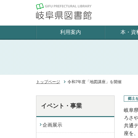
利用案内
本・資
トップページ
令和7年度「地図講座」を開催
郷土
イベント・事業
岐阜
ろさ
企画展示
共通
座を