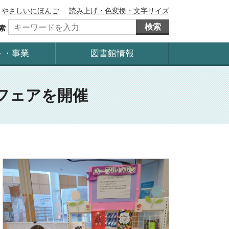
やさしいにほんご
読み上げ・色変換・文字サイズ
検索
索
ト・事業
図書館情報
フェアを開催