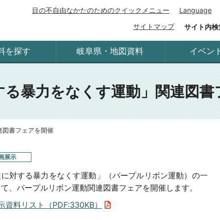
目の不自由なかたのためのクイックメニュー
Language
サイトマップ
サイト内検
料を探す
岐阜県・地図資料
イベン
する暴力をなくす運動」関連図書
連図書フェアを開催
画展示
性に対する暴力をなくす運動」（パープルリボン運動）の一
して、パープルリボン運動関連図書フェアを開催します。
示資料リスト（PDF:330KB）