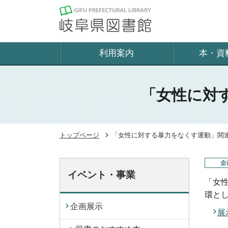
利用案内
本・資
「女性に対
トップページ
「女性に対する暴力をなくす運動」関
企
イベント・事業
「女
環と
企画展示
展