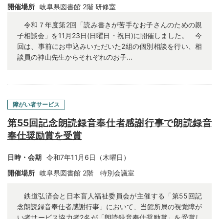
開催場所
岐阜県図書館 2階 研修室
令和７年度第2回「読み書きが苦手なお子さんのための親
子相談会」を11月23日(日曜日・祝日)に開催しました。 今
回は、事前にお申込みいただいた2組の個別相談を行い、相
談員の神山先生からそれぞれのお子...
障がい者サービス
第55回記念朗読録音奉仕者感謝行事で朗読録音
奉仕奨励賞を受賞
日時・会期
令和7年11月6日（木曜日）
開催場所
岐阜県図書館 2階 特別会議室
鉄道弘済会と日本盲人福祉委員会が主催する「第55回記
念朗読録音奉仕者感謝行事」において、当館所属の視覚障が
い者サービス協力者2名が「朗読録音奉仕奨励賞」を受賞し