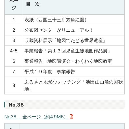
ペー
目 次
ジ
1
表紙（西国三十三所方角絵図）
2
分布図センターがリニューアル！
3
収蔵資料展示「地図でたどる世界遺産」
4-5
事業報告「第１３回児童生徒地図作品展」
6
事業報告 地図講演会・わくわく地図教室
7
平成１９年度 事業報告
ふるさと地形ウォッチング「池田山山麓の扇状
8
地」
No.38
No38． 全ページ（約4.9MB）