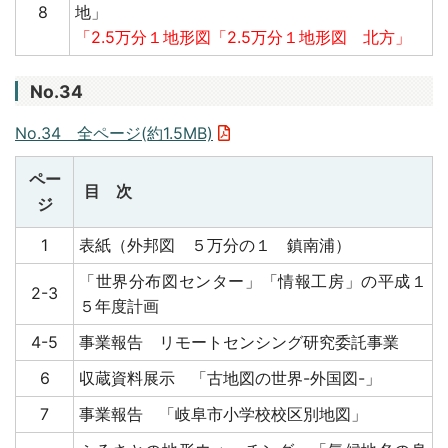
8
地」
「2.5万分１地形図「2.5万分１地形図 北方」
No.34
No.34 全ページ(約1.5MB)
ペー
目 次
ジ
1
表紙（外邦図 ５万分の１ 鎮南浦）
「世界分布図センター」「情報工房」の平成１
2-3
５年度計画
4-5
事業報告 リモートセンシング研究委託事業
6
収蔵資料展示 「古地図の世界-外国図-」
7
事業報告 「岐阜市小学校校区別地図」