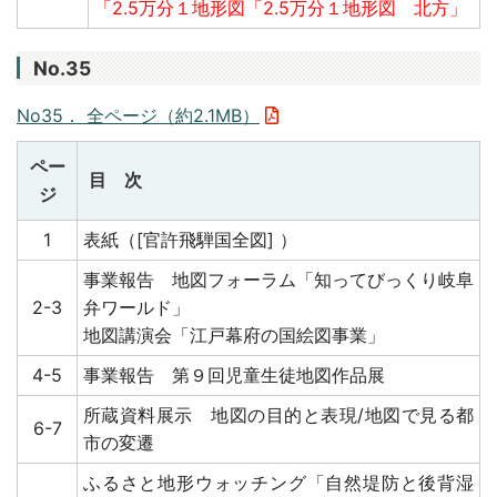
「2.5万分１地形図「2.5万分１地形図 北方」
No.35
No35． 全ページ（約2.1MB）
ペー
目 次
ジ
1
表紙（[官許飛騨国全図] ）
事業報告 地図フォーラム「知ってびっくり岐阜
2-3
弁ワールド」
地図講演会「江戸幕府の国絵図事業」
4-5
事業報告 第９回児童生徒地図作品展
所蔵資料展示 地図の目的と表現/地図で見る都
6-7
市の変遷
ふるさと地形ウォッチング「自然堤防と後背湿