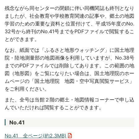
残念ながら同センターの閉鎖に伴い同機関誌も終刊となり
ましたが、社会教育や学校教育関連の記事や、郷土の地図
学習のための重要な資料と位置付けて、平成
15
年度の
No.
32
号から終刊の
No.41
号までを
PDF
ファイルで閲覧するこ
とができます。
なお、紙面では「ふるさと地形ウォッチング」に国土地理
院・陸地測量部の地図画像を利用していますが、
No.38
号
までの
PDF
ファイルでは削除してあります。この範囲の地
図（地形図）をご覧になりたい場合は、国土地理院のホー
ムページの「国土地理院 地図・空中写真閲覧サービス」
をご利用ください。
また、全号は当館２階の郷土・地図情報コーナーで申し込
んでいただければ閲覧することができます。
No.41
No.41 全ページ(約2.3MB)