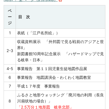
ペ
ー
目 次
ジ
1
表紙（「江戸名所絵」）
収蔵資料展示 「外邦図で見る戦前のアジアと世
界Ⅱ」
2-3
新図書館10周年記念展示 「ハザードマップで見
る岐阜・日本」
4-5
事業報告 第１１回児童生徒地図作品展
6
事業報告 地図講演会・わくわく地図教室
7
平成１７年度 事業報告
ふるさと地形ウォッチング「廃川地の利用（長良
8
川扇状地の場合）」
「2.5万分１地形図 岐阜北部」