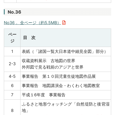
No.36
No36． 全ページ（約5.5MB）
ペー
目 次
ジ
1
表紙（「諸国一覧大日本道中細見全図」部分）
収蔵資料展示 古地図の世界
2-3
外邦図で見る戦前のアジアと世界
4-5
事業報告 第１０回児童生徒地図作品展
6
事業報告 地図講演会・わくわく地図教室
7
平成１6年度 事業報告
ふるさと地形ウォッチング「自然堤防と後背湿
8
地」