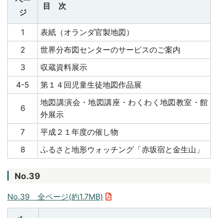
ペー
目 次
ジ
1
表紙（オランダ官製地図）
2
世界分布図センターのサービスのご案内
3
収蔵資料展示
4-5
第１４回児童生徒地図作品展
地図講演会・地図講座・わくわく地図教室・館
6
外展示
7
平成２１年度の催し物
8
ふるさと地形ウォッチング「赤坂宿と金生山」
No.39
No.39 全ページ(約1.7MB)