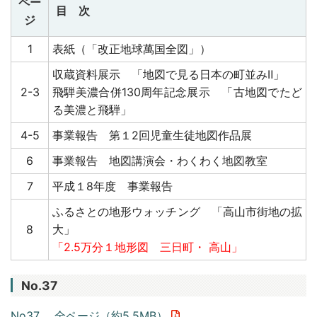
ペー
目 次
ジ
1
表紙（「改正地球萬国全図」）
収蔵資料展示 「地図で見る日本の町並みⅡ」
2-3
飛騨美濃合併130周年記念展示 「古地図でたど
る美濃と飛騨」
4-5
事業報告 第１2回児童生徒地図作品展
6
事業報告 地図講演会・わくわく地図教室
7
平成１8年度 事業報告
ふるさとの地形ウォッチング 「高山市街地の拡
8
大」
「2.5万分１地形図 三日町・
高山」
No.37
No37． 全ページ（約5.5MB）