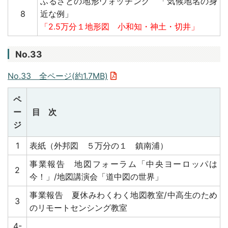
ふるさとの地形ウォッチング 「気候地名の身
8
近な例」
「2.5万分１地形図 小和知・神土・切井」
No.33
No.33 全ページ(約1.7MB)
ペ
ー
目 次
ジ
1
表紙（外邦図 ５万分の１ 鎮南浦）
事業報告 地図フォーラム「中央ヨーロッパは
2
今！」/地図講演会「道中図の世界」
事業報告 夏休みわくわく地図教室/中高生のため
3
のリモートセンシング教室
4-