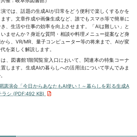
（共催：岐阜県図書館）
演では、話題の生成AIが日常をどう便利で楽しくするかを
します。文章作成や画像生成など、誰でもスマホ等で簡単に
でき、生活や仕事の効率を向上させます。「AIは難しい」と
ていませんか？身近な質問・相談や料理メニュー提案など身
から、VR/MR、量子コンピューター等の将来まで、AIが変
時代を楽しく解説します。
は、図書館1階閲覧室入口において、関連本の特集コーナ
設置します。生成AIの暮らしへの活用法について学んでみま
か。
開講演会「今日からあなたもAI使い！～暮らしを彩る生成A
チラシ (
PDF
:
492 KB
)