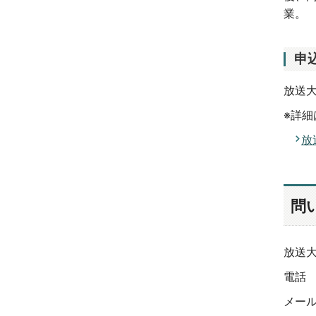
業。
申
放送
※詳
放
問
放送
電話 0
メール 