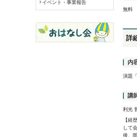
イベント・事業報告
無料
詳
内
演題「
講
利光 
【経
して
後、