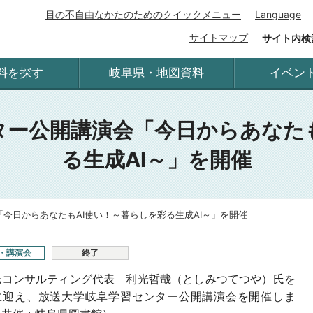
目の不自由なかたのためのクイックメニュー
Language
サイトマップ
サイト内検
料を探す
岐阜県・地図資料
イベン
ター公開講演会「今日からあなたも
る生成AI～」を開催
今日からあなたもAI使い！～暮らしを彩る生成AI～」を開催
・講演会
終了
コンサルティング代表 利光哲哉（としみつてつや）氏を
に迎え、放送大学岐阜学習センター公開講演会を開催しま