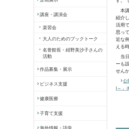
す。
本講
講座・講演会
紹介
活用
楽習会
思っ
大人のためのブックトーク
近な例
える
名誉館長・紺野美沙子さんの
活動
当日
ーも
作品募集・展示
せん
公
ビジネス支援
I～」
健康医療
子育て支援
海外情報・語学