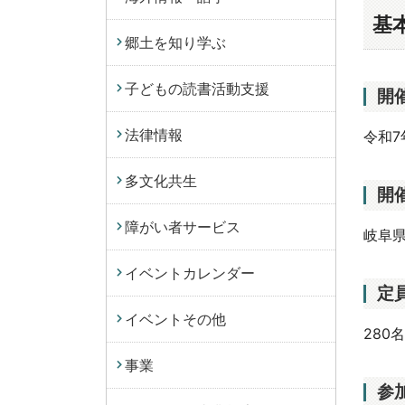
基
郷土を知り学ぶ
子どもの読書活動支援
開
法律情報
令和7
多文化共生
開
障がい者サービス
岐阜
イベントカレンダー
定
イベントその他
280
事業
参