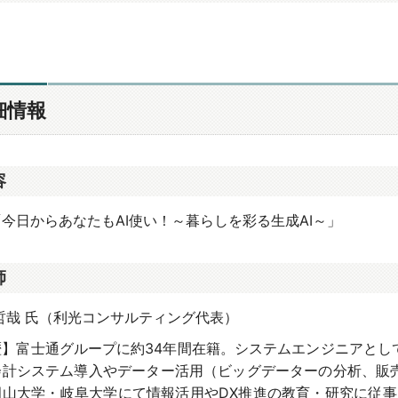
細情報
容
今日からあなたもAI使い！～暮らしを彩る生成AI～」
師
哲哉 氏（利光コンサルティング代表）
歴】富士通グループに約34年間在籍。システムエンジニアとし
会計システム導入やデーター活用（ビッグデーターの分析、販
岡山大学・岐阜大学にて情報活用やDX推進の教育・研究に従事