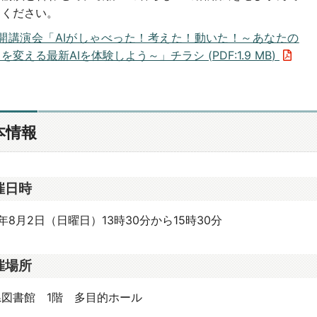
てください。
開講演会「AIがしゃべった！考えた！動いた！～あなたの
を変える最新AIを体験しよう～」チラシ (
PDF
:
1.9 MB
)
本情報
催日時
年8月2日（日曜日）13時30分から15時30分
催場所
県図書館 1階 多目的ホール