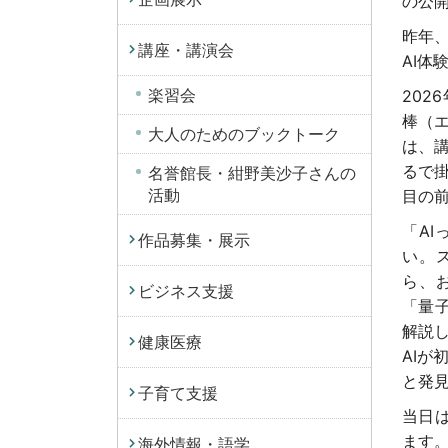
の公
昨年
講座・講演会
AI
楽習会
202
棒（
大人のためのブックトーク
は、
るで
名誉館長・紺野美沙子さんの
活動
目の
「A
作品募集・展示
い。
ら、
ビジネス支援
「量
解説
健康医療
AI
と発
子育て支援
当日
ます
海外情報・語学