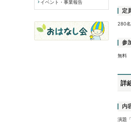
イベント・事業報告
定
280
参
無料
詳
内
演題「