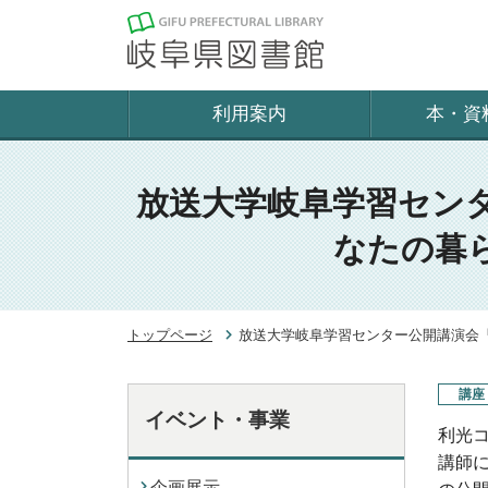
利用案内
本・資
放送大学岐阜学習セン
なたの暮
トップページ
放送大学岐阜学習センター公開講演会「
講座
イベント・事業
利光
講師
企画展示