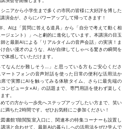
開講演会を開催します。
、シニアから小学生まで多くの市民の皆様に大好評を博した
体験講演会が、さらにパワーアップして帰ってきます！
6年、AIは「質問に答える道具」から「自分で考えて動く相
エージェント）」へと劇的に進化しています。本講演の目玉
講師と最新AIによる「リアルタイムの音声会話」の実演！ま
掛け合い漫才のような、AIが自律してしゃべる驚きの瞬間を
前で体感していただけます。
Iってなんだか難しそう…」と思っている方もご安心くださ
スマートフォンの音声対話を使った日常の便利な活用法か
お席で実際にAIを触ってみる体験タイム、さらに最先端の
子コンピュータ×AI」の話題まで、専門用語を使わず楽しく
します。
が初めての方から一歩先へステップアップしたい方まで、笑い
見に満ちた2時間です。ぜひお気軽にご参加ください！
は図書館1階閲覧室入口に、関連本の特集コーナーも設置し
。講演と合わせて、最新AIの暮らしへの活用法をぜひ学んで