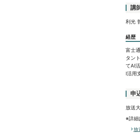
講
利光 
経歴
富士
タン
てAI
I活
申
放送
※詳
放