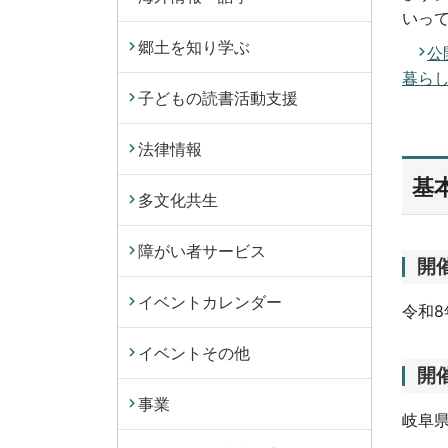
いっ
郷土を知り学ぶ
公
暮らし
子どもの読書活動支援
法律情報
基
多文化共生
障がい者サービス
開
イベントカレンダー
令和8
イベントその他
開
事業
岐阜