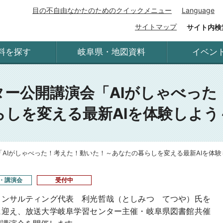
目の不自由なかたのためのクイックメニュー
Language
サイトマップ
サイト内検
料を探す
岐阜県・地図資料
イベン
ター公開講演会「AIがしゃべった
らしを変える最新AIを体験しよう
AIがしゃべった！考えた！動いた！～あなたの暮らしを変える最新AIを体
・講演会
受付中
コンサルティング代表 利光哲哉（としみつ てつや）氏を
に迎え、放送大学岐阜学習センター主催・岐阜県図書館共催