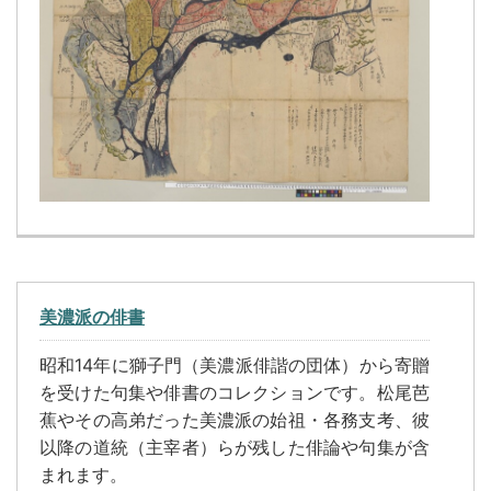
美濃派の俳書
昭和14年に獅子門（美濃派俳諧の団体）から寄贈
を受けた句集や俳書のコレクションです。松尾芭
蕉やその高弟だった美濃派の始祖・各務支考、彼
以降の道統（主宰者）らが残した俳論や句集が含
まれます。