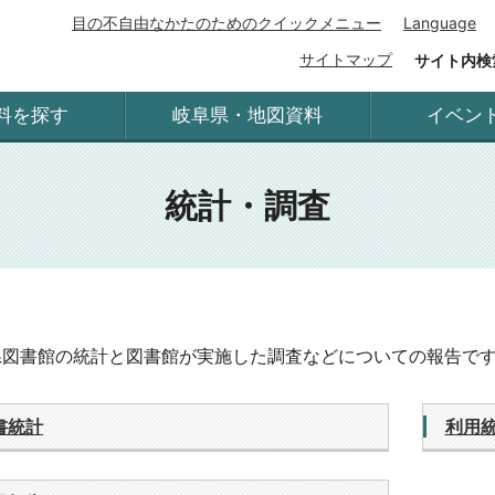
目の不自由なかたのためのクイックメニュー
Language
サイトマップ
サイト内検
料を探す
岐阜県・地図資料
イベン
統計・調査
県図書館の統計と図書館が実施した調査などについての報告で
書統計
利用