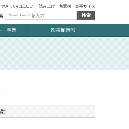
やさしいにほんご
読み上げ・色変換・文字サイズ
検索
索
ト・事業
図書館情報
す。
統計