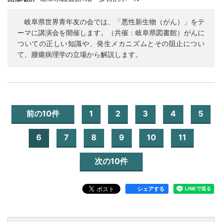
岐阜県世界青年友の会では、「悪性新生物（がん）」をテ
ーマに講演会を開催します。（共催：岐阜県図書館）がんに
ついての正しい知識や、発生メカニズムとその阻止につい
て、腫瘍病理学の立場から解説します。
前の10件
1
2
3
4
5
6
7
8
9
10
11
次の10件
シェアする