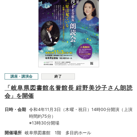
講座・講演会
終了
「岐阜県図書館名誉館長 紺野美沙子さん朗読
会」を開催
日時・会期
令和4年11月3日（木曜・祝日）14時00分開演（上演
時間約75分）
※13時30分開場
開催場所
岐阜県図書館 1階 多目的ホール