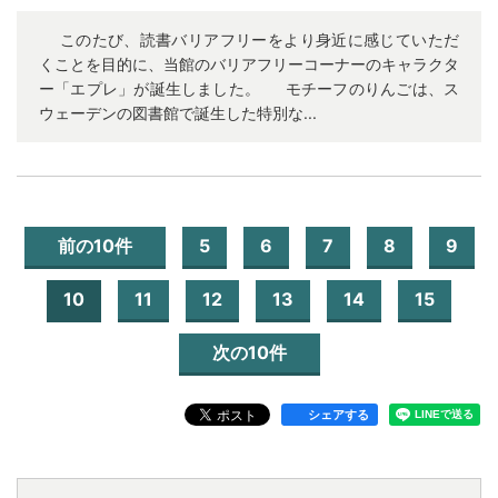
このたび、読書バリアフリーをより身近に感じていただ
くことを目的に、当館のバリアフリーコーナーのキャラクタ
ー「エプレ」が誕生しました。 モチーフのりんごは、ス
ウェーデンの図書館で誕生した特別な...
前の10件
5
6
7
8
9
10
11
12
13
14
15
次の10件
シェアする