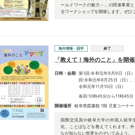
ールドワークの魅力－」の関連事業と
るワークショップを開催します。ぜひ
海外情報・語学
終了
「教えて！海外のこと」を開催
日時・会期
第1回:令和元年6月9日（日）
回:令和元年8月25日（日）、
令和元年11月10日（日）
各回:10時45分から11時45分
開催場所
岐阜県図書館 1階 児童コーナー
国際交流員や岐阜大学の外国人留学
化、ことばなどを教えてくれます。外
なが知らない世界をのぞいてみよう。