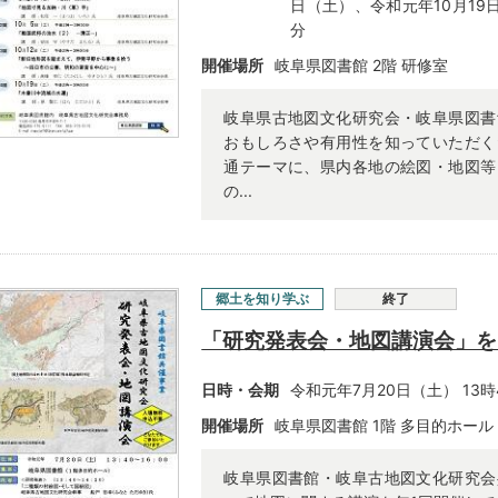
日（土）、令和元年10月19日
分
開催場所
岐阜県図書館 2階 研修室
岐阜県古地図文化研究会・岐阜県図書
おもしろさや有用性を知っていただく
通テーマに、県内各地の絵図・地図等
の...
郷土を知り学ぶ
終了
「研究発表会・地図講演会」を
日時・会期
令和元年7月20日（土） 13時
開催場所
岐阜県図書館 1階 多目的ホール
岐阜県図書館・岐阜古地図文化研究会