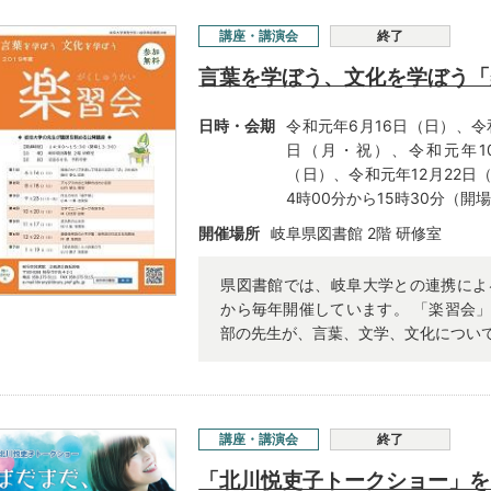
講座・講演会
終了
言葉を学ぼう、文化を学ぼう「
日時・会期
令和元年6月16日（日）、令
日（月・祝）、令和元年10
（日）、令和元年12月22日（
4時00分から15時30分（開場
開催場所
岐阜県図書館 2階 研修室
県図書館では、岐阜大学との連携によ
から毎年開催しています。 「楽習会
部の先生が、言葉、文学、文化について
講座・講演会
終了
「北川悦吏子トークショー」を