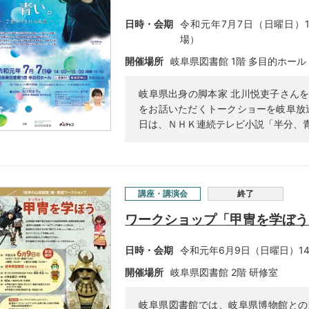
日時・会期
令和元年7月7日（日曜日）14
場）
開催場所
岐阜県図書館 1階 多目的ホール
岐阜県出身の脚本家 北川悦吏子さん
をお話いただくトークショーを岐阜放送
日は、ＮＨＫ連続テレビ小説「半分、青い
講座・講演会
終了
ワークショップ「甲冑を学ぼう
日時・会期
令和元年6月9日（日曜日）14
開催場所
岐阜県図書館 2階 研修室
岐阜県図書館では、岐阜県博物館との