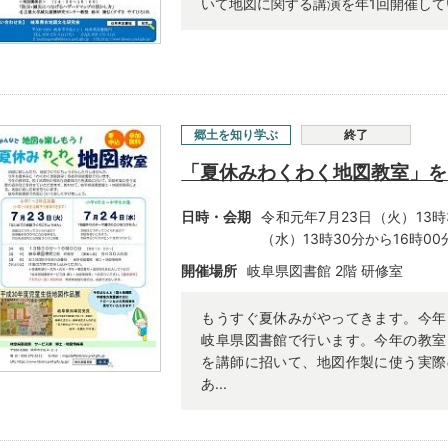
いて地図に関する講演を年1回開催して
郷土を知り学ぶ
終了
「夏休みわくわく地図教室」を
日時・会期
令和元年7月23日（火）
13
（水）13時30分から16時00
開催場所
岐阜県図書館 2階 研修室
もうすぐ夏休みがやってきます。今年
岐阜県図書館で行います。今年の教室
を講師に招いて、地図作製に使う実際
あ...