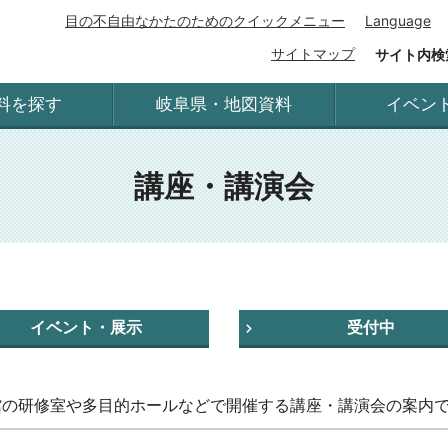
目の不自由なかたのためのクイックメニュー
Language
サイトマップ
サイト内検
料を探す
岐阜県・地図資料
イベン
講座・講演会
イベント・展示
受付中
館の研修室や多目的ホールなどで開催する講座・講演会の案内